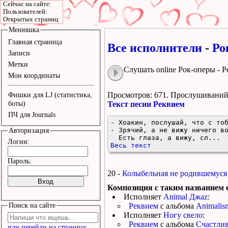
Сейчас на сайте:
Пользователей:
Открытых страниц:
Менюшка
Главная страница
Все исполнители
-
Ро
Записи
Метки
Слушать online Рок-оперы - 
Мои координаты
Просмотров: 671.
Прослушиваний:
Фишки для LJ (статистика,
боты)
Текст песни Реквием
ПЧ для Journals
- Хоакин, послушай, что с тоб
- Зрячий, а не вижу ничего во
Авторизация
  Есть глаза, а вижу, сл...
Логин:
Весь текст
Пароль:
20 -
Колыбельная не родившемуся
Композиция с таким названием е
Исполняет
Animal Джаz
:
Поиск на сайте
Реквием
с альбома
Animalis
Исполняет
Ногу свело
:
Реквием
с альбома
Счастлив
или перейди на страницу