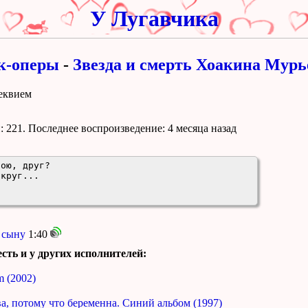
У Лугавчика
к-оперы
-
Звезда и смерть Хоакина Мур
Реквием
 221. Поcледнее воспроизведение:
4 месяца назад
ою, друг?

круг...

 сыну
1:40
сть и у других исполнителей:
m (2002)
а, потому что беременна. Синий альбом (1997)