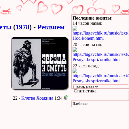
Последние визиты:
14 часов назад
:
ьеты
(
1978
) -
Реквием
https://lugavchik.ru/music/text
Hod-konem.html
20 часов назад
:
https://lugavchik.ru/music/text
Pesnya-besprizornika.html
22 часа назад
:
https://lugavchik.ru/music/text
Pesnya-besprizornika.html
1 день назад
:
Статистика
https://lugavchik.ru/music/trac
22 -
Клятва Хоакина
1:34
Leto-(pesnya-dlya-Coya).html
Плейлист
1 день назад
:
https://lugavchik.ru/music/text
Haru---Mamburu.html