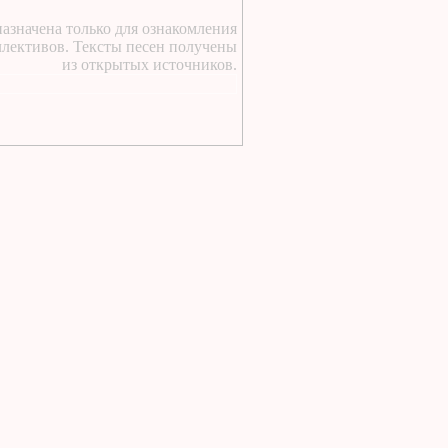
1 день назад
:
Текст песни Снежный
азначена только для ознакомления
сад Группы колибри
ллективов. Тексты песен получены
1 день назад
:
из открытых источников.
https://lugavchik.ru/music/text
Gerasim-i-Mu-Mu.html
1 день назад
:
https://lugavchik.ru/music/text
Hod-konem.html
1 день назад
:
https://lugavchik.ru/music/text
Nochnoy-larek-%28Aleksey-
Kortnev%29.html
1 день назад
:
https://lugavchik.ru/music/text
Goroskop.html