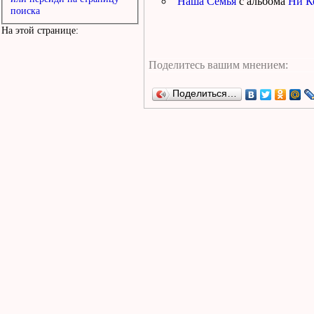
Наша Семья
с альбома
Ни К
поиска
На этой странице:
Поделиться…