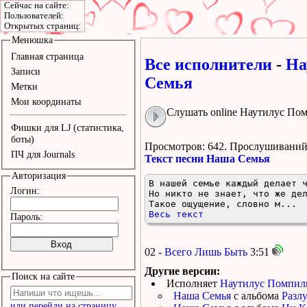
Сейчас на сайте:
Пользователей:
Открытых страниц:
Менюшка
Главная страница
Все исполнители
-
На
Записи
Семья
Метки
Мои координаты
Слушать online Наутилус По
Фишки для LJ (статистика,
боты)
Просмотров: 642.
Прослушиваний:
ПЧ для Journals
Текст песни Наша Семья
Авторизация
В нашей семье каждый делает ч
Логин:
Но никто не знает, что же дел
Такое ощущение, словно м...
Весь текст
Пароль:
02 -
Всего Лишь Быть
3:51
Другие версии:
Поиск на сайте
Исполняет
Наутилус Помпил
Наша Семья
с альбома
Разлу
или перейди на страницу