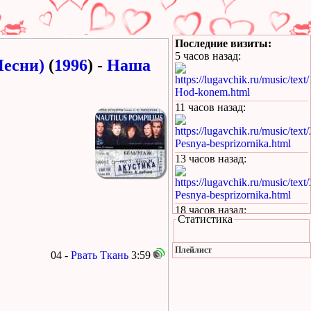
Последние визиты:
5 часов назад
:
Песни)
(
1996
) -
Наша
https://lugavchik.ru/music/text
Hod-konem.html
11 часов назад
:
https://lugavchik.ru/music/text
Pesnya-besprizornika.html
13 часов назад
:
https://lugavchik.ru/music/text
Pesnya-besprizornika.html
18 часов назад
:
Статистика
https://lugavchik.ru/music/trac
Leto-(pesnya-dlya-Coya).html
Плейлист
04 -
Рвать Ткань
3:59
1 день назад
:
https://lugavchik.ru/music/text
Haru---Mamburu.html