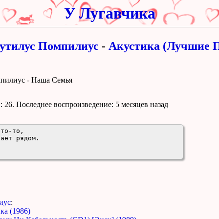
У Лугавчика
утилус Помпилиус
-
Акустика (Лучшие 
мпилиус - Наша Семья
 26. Поcледнее воспроизведение:
5 месяцев назад
то-то,

ает рядом.

иус
:
ка (1986)