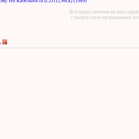
ому Ни Кабельность (CD1) [Энск] (1989)
Вся представленая музыка предн
с творчеством музыкальных ко