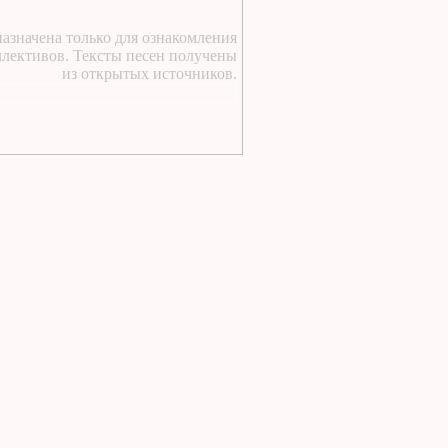
1 день назад
:
Текст песни Снежный
азначена только для ознакомления
сад Группы колибри
ллективов. Тексты песен получены
1 день назад
:
из открытых источников.
https://lugavchik.ru/music/text
Gerasim-i-Mu-Mu.html
1 день назад
:
https://lugavchik.ru/music/text
Hod-konem.html
1 день назад
:
https://lugavchik.ru/music/text
Nochnoy-larek-%28Aleksey-
Kortnev%29.html
1 день назад
:
https://lugavchik.ru/music/text
Goroskop.html