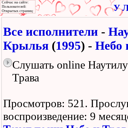
Сейчас на сайте:
У Л
Пользователей:
Открытых страниц:
Все исполнители
-
На
Крылья
(
1995
) -
Небо 
Слушать online Наутилу
Трава
Просмотров: 521.
Прослу
воспроизведение:
9 месяц