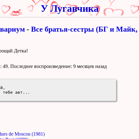
У Лугавчика
вариум
-
Все братья-сестры (БГ и Майк, 
рощай Детка!
 49. Поcледнее воспроизведение:
9 месяцев назад


й,

у тебе авт...
lues de Moscou (1981)