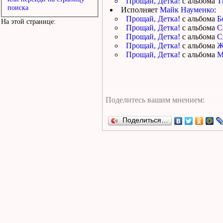
Прощай, Детка!
с альбома
T
поиска
Исполняет
Майк Науменко
:
Прощай, Детка!
с альбома
Б
На этой странице:
Прощай, Детка!
с альбома
С
Прощай, Детка!
с альбома
С
Прощай, Детка!
с альбома
Ж
Прощай, Детка!
с альбома
М
Поделиться…