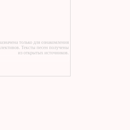
12 часов назад
:
https://lugavchik.ru/music/text
Goroskop.html
18 часов назад
:
https://lugavchik.ru/music/text
V-chem-delo.html
азначена только для ознакомления
1 день назад
:
ллективов. Тексты песен получены
из открытых источников.
https://lugavchik.ru/music/text
Anasha.html
1 день назад
:
https://lugavchik.ru/music/text
Haru---Mamburu.html
1 день назад
:
https://lugavchik.ru/music/text
Gerasim-i-Mu-Mu.html