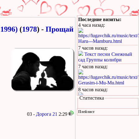
Последние визиты:
4 часа назад
:
1996)
(
1978
) -
Прощай
https://lugavchik.ru/music/text
Haru---Mamburu.html
7 часов назад
:
Текст песни Снежный
сад Группы колибри
7 часов назад
:
https://lugavchik.ru/music/text
Gerasim-i-Mu-Mu.html
8 часов назад
:
Статистика
https://lugavchik.ru/music/text
Hod-konem.html
Плейлист
12 часов назад
:
03 -
Дорога 21
2:29
https://lugavchik.ru/music/text
Nochnoy-larek-%28Aleksey-
Kortnev%29.html