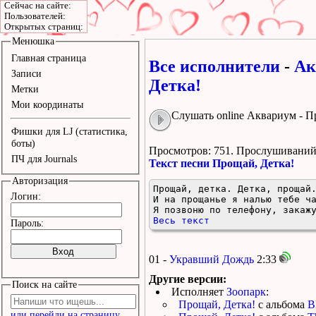
Сейчас на сайте:
Пользователей:
Открытых страниц:
Менюшка
Главная страница
Все исполнители
-
Ак
Записи
Детка!
Метки
Мои координаты
Слушать online Аквариум - П
Фишки для LJ (статистика,
боты)
Просмотров: 751.
Прослушиваний:
ПЧ для Journals
Текст песни Прощай, Детка!
Авторизация
Прощай, детка. Детка, прощай.
Логин:
И на прощанье я налью тебе ча
Я позвоню по телефону, закаж
Весь текст
Пароль:
01 -
Укравший Дождь
2:33
Другие версии:
Поиск на сайте
Исполняет
Зоопарк
:
Прощай, Детка!
с альбома
B
или перейди на страницу