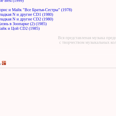
he Best (1999)
орис и Майк "Все Братья-Сестры" (1978)
ладкая N и другие CD1 (1980)
ладкая N и другие CD2 (1980)
изнь в Зоопарке (2) (1985)
айк и Цой CD2 (1985)
Вся представленая музыка предн
с творчеством музыкальных ко