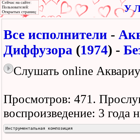
Сейчас на сайте:
У Л
Пользователей:
Открытых страниц:
Все исполнители
-
Ак
Диффузора
(
1974
) -
Бе
Слушать online Аквариу
Просмотров: 471.
Прослу
воспроизведение:
3 года 
Инструментальная композиция