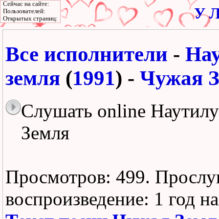
Сейчас на сайте:
У Л
Пользователей:
Открытых страниц:
Все исполнители
-
На
земля
(
1991
) -
Чужая 
Слушать online Наутил
Земля
Просмотров: 499.
Прослу
воспроизведение:
1 год н