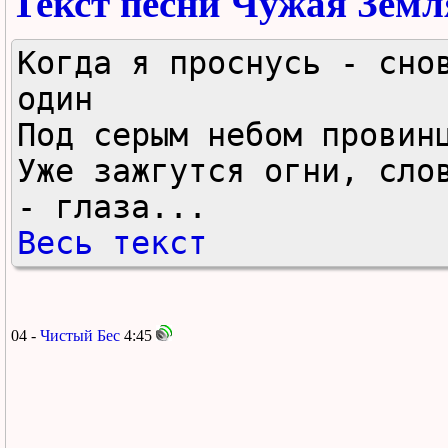
Текст песни Чужая Земл
Когда я проснусь - снов
один

Под серым небом провинц
Уже зажгутся огни, слов
- глаза...
Весь текст
04 -
Чистый Бес
4:45