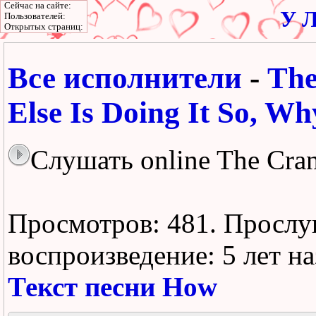
Сейчас на сайте:
У Л
Пользователей:
Открытых страниц:
Все исполнители
-
The
Else Is Doing It So, W
Слушать online The Cran
Просмотров: 481.
Прослу
воспроизведение:
5 лет н
Текст песни How