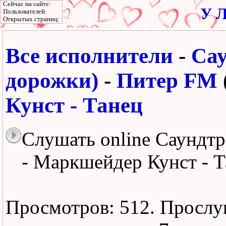
Сейчас на сайте:
У Л
Пользователей:
Открытых страниц:
Все исполнители
-
Сау
дорожки)
-
Питер FM
Кунст - Танец
Слушать online Саундтр
- Маркшейдер Кунст - 
Просмотров: 512.
Прослу