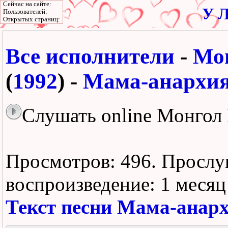
Сейчас на сайте:
У Л
Пользователей:
Открытых страниц:
Все исполнители
-
Мо
(
1992
) -
Мама-анархи
Слушать online Монгол
Просмотров: 496.
Прослу
воспроизведение:
1 месяц
Текст песни Мама-анар