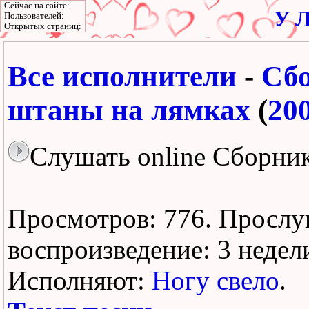
Сейчас на сайте:
У Л
Пользователей:
Открытых страниц:
Все исполнители
-
Сб
штаны на лямках
(
20
Слушать online Сборни
Просмотров: 776.
Прослу
воспроизведение:
3 недел
Исполняют:
Ногу свело
.