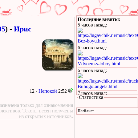
Последние визиты:
5 часов назад
:
05
) -
Ирис
https://lugavchik.ru/music/text
Bez-boyu.html
6 часов назад
:
https://lugavchik.ru/music/text
Vdvoem-s-toboy.html
6 часов назад
:
https://lugavchik.ru/music/trac
Buhogo-angela.html
12 -
Непокой
2:52
7 часов назад
:
Статистика
у курского вокзала стою
я молодой текст песни
азначена только для ознакомления
ллективов. Тексты песен получены
Плейлист
21 час назад
:
из открытых источников.
https://lugavchik.ru/music/text
Takie-devchonki.html
22 часа назад
: