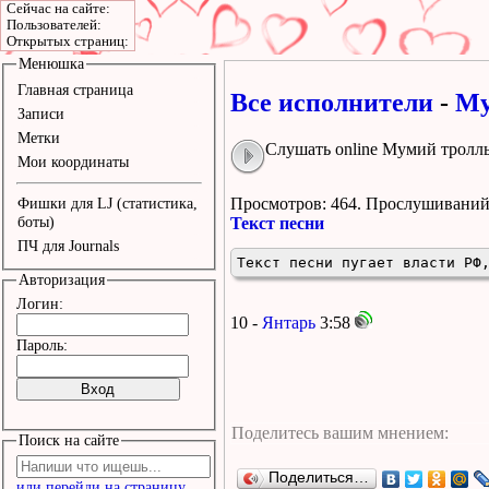
Сейчас на сайте:
Пользователей:
Открытых страниц:
Менюшка
Главная страница
Все исполнители
-
Му
Записи
Метки
Слушать online Мумий тролль
Мои координаты
Просмотров: 464.
Прослушиваний:
Фишки для LJ (статистика,
боты)
Текст песни
ПЧ для Journals
Текст песни пугает власти РФ
Авторизация
Логин:
10 -
Янтарь
3:58
Пароль:
Поиск на сайте
Поделиться…
или перейди на страницу