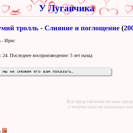
У Лугавчика
мий тролль
-
Слияние и поглощение
(
20
 - Ирис
 24. Поcледнее воспроизведение:
5 лет назад
, мы не сможем его вам показать.
Вся представленая музыка предн
с творчеством музыкальных ко