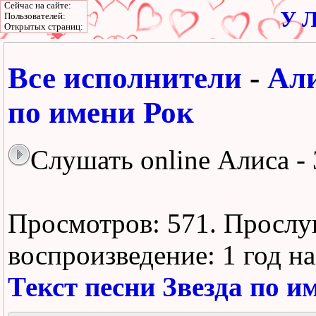
Сейчас на сайте:
У Л
Пользователей:
Открытых страниц:
Все исполнители
-
Ал
по имени Рок
Слушать online Алиса -
Просмотров: 571.
Прослу
воспроизведение:
1 год н
Текст песни Звезда по и