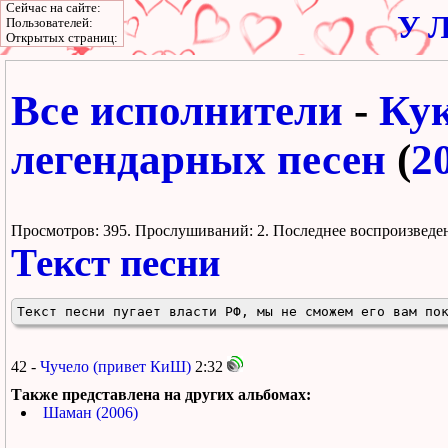
Сейчас на сайте:
У Л
Пользователей:
Открытых страниц:
Все исполнители
-
Ку
легендарных песен
(
2
Просмотров: 395.
Прослушиваний: 2. Поcледнее воспроизведе
Текст песни
Текст песни пугает власти РФ, мы не сможем его вам по
42 -
Чучело (привет КиШ)
2:32
Также представлена на других альбомах:
Шаман (2006)