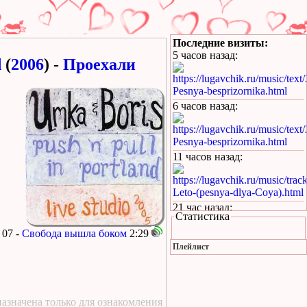
Последние визиты:
5 часов назад
:
d
(
2006
) -
Проехали
https://lugavchik.ru/music/text
Pesnya-besprizornika.html
6 часов назад
:
https://lugavchik.ru/music/text
Pesnya-besprizornika.html
11 часов назад
:
https://lugavchik.ru/music/trac
Leto-(pesnya-dlya-Coya).html
21 час назад
:
Статистика
https://lugavchik.ru/music/text
07 -
Свобода вышла боком
2:29
Haru---Mamburu.html
Плейлист
1 день назад
:
Текст песни Снежный
сад Группы колибри
1 день назад
:
азначена только для ознакомления