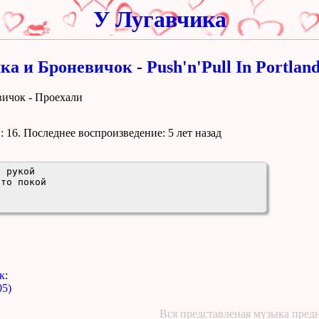
У Лугавчика
ка и Броневичок
-
Push'n'Pull In Portlan
вичок - Проехали
 16. Поcледнее воспроизведение:
5 лет назад
 рукой

то покой

.
к
:
05)
Вся представленая музыка предн