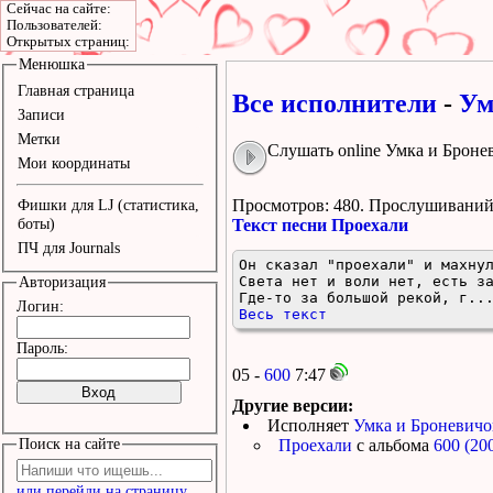
Сейчас на сайте:
Пользователей:
Открытых страниц:
Менюшка
Главная страница
Все исполнители
-
Ум
Записи
Метки
Слушать online Умка и Броне
Мои координаты
Просмотров: 480.
Прослушиваний:
Фишки для LJ (статистика,
боты)
Текст песни Проехали
ПЧ для Journals
Он сказал "проехали" и махнул
Света нет и воли нет, есть за
Авторизация
Где-то за большой рекой, г..
Логин:
Весь текст
Пароль:
05 -
600
7:47
Другие версии:
Исполняет
Умка и Броневичо
Поиск на сайте
Проехали
с альбома
600 (20
или перейди на страницу