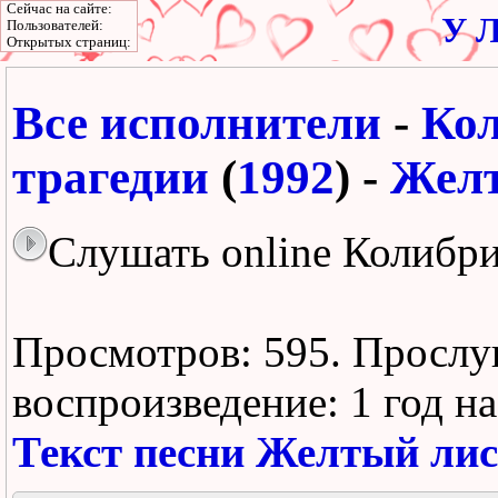
Сейчас на сайте:
У Л
Пользователей:
Открытых страниц:
Все исполнители
-
Ко
трагедии
(
1992
) -
Желт
Слушать online Колибри
Просмотров: 595.
Прослу
воспроизведение:
1 год н
Текст песни Желтый лис