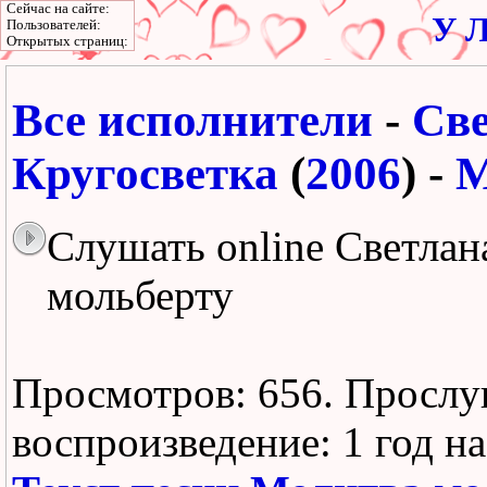
Сейчас на сайте:
У Л
Пользователей:
Открытых страниц:
Все исполнители
-
Све
Кругосветка
(
2006
) -
М
Слушать online Светлан
мольберту
Просмотров: 656.
Прослу
воспроизведение:
1 год н