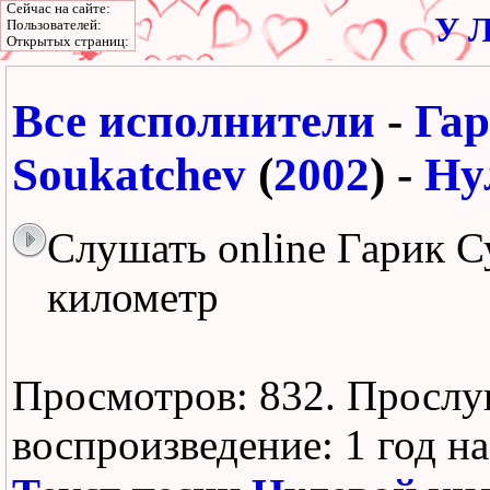
Сейчас на сайте:
У Л
Пользователей:
Открытых страниц:
Все исполнители
-
Гар
Soukatchev
(
2002
) -
Ну
Слушать online Гарик С
километр
Просмотров: 832.
Прослу
воспроизведение:
1 год н