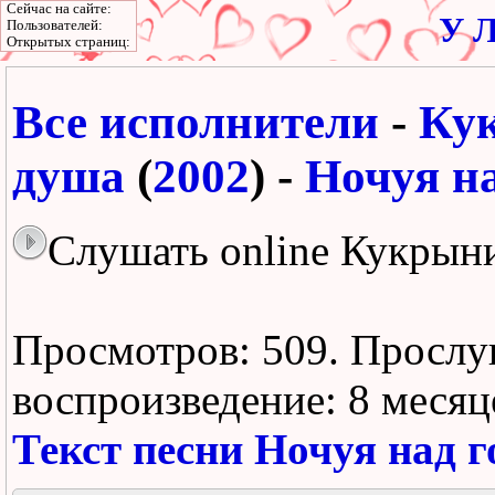
Сейчас на сайте:
У Л
Пользователей:
Открытых страниц:
Все исполнители
-
Ку
душа
(
2002
) -
Ночуя н
Слушать online Кукрыни
Просмотров: 509.
Прослу
воспроизведение:
8 месяц
Текст песни Ночуя над 