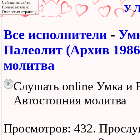
Сейчас на сайте:
У Л
Пользователей:
Открытых страниц:
Все исполнители
-
Умк
Палеолит (Архив 1986
молитва
Слушать online Умка и 
Автостопния молитва
Просмотров: 432.
Прослу