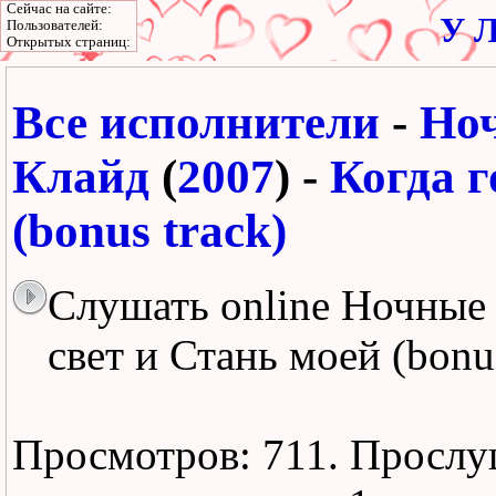
Сейчас на сайте:
У Л
Пользователей:
Открытых страниц:
Все исполнители
-
Но
Клайд
(
2007
) -
Когда г
(bonus track)
Слушать online Ночные 
свет и Стань моей (bonus
Просмотров: 711.
Прослу