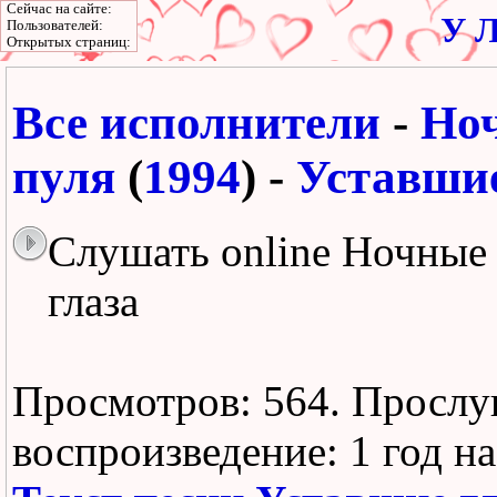
Сейчас на сайте:
У Л
Пользователей:
Открытых страниц:
Все исполнители
-
Но
пуля
(
1994
) -
Уставшие
Слушать online Ночные
глаза
Просмотров: 564.
Прослу
воспроизведение:
1 год н