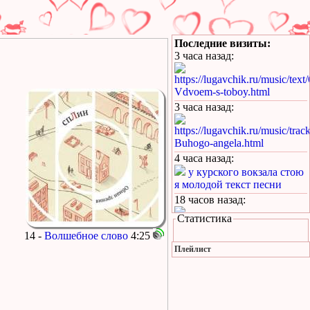
Последние визиты:
3 часа назад
:
https://lugavchik.ru/music/text
Vdvoem-s-toboy.html
3 часа назад
:
https://lugavchik.ru/music/trac
Buhogo-angela.html
4 часа назад
:
у курского вокзала стою
я молодой текст песни
18 часов назад
:
Статистика
https://lugavchik.ru/music/text
14 -
Волшебное слово
4:25
Takie-devchonki.html
Плейлист
19 часов назад
:
https://lugavchik.ru/music/text
Pesnya-besprizornika.html
1 день назад
: