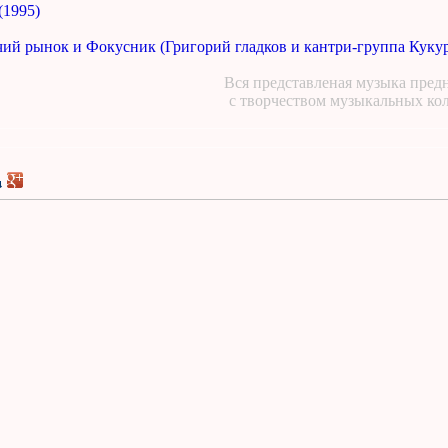
(1995)
чий рынок и Фокусник (Григорий гладков и кантри-группа Кукур
Вся представленая музыка предн
с творчеством музыкальных ко