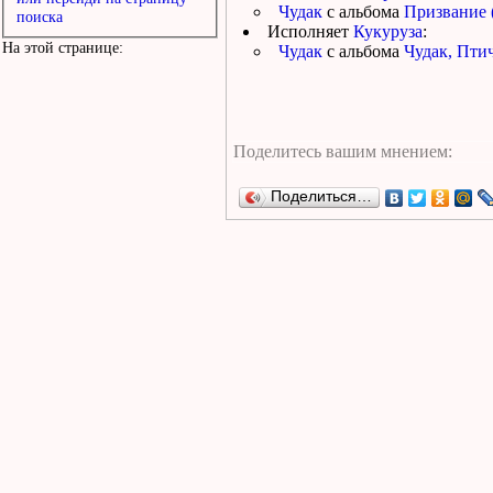
Чудак
с альбома
Призвание 
поиска
Исполняет
Кукуруза
:
На этой странице:
Чудак
с альбома
Чудак, Пти
Поделиться…