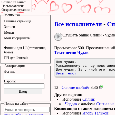
Сейчас на сайте:
Пользователей:
Открытых страниц:
Менюшка
Главная страница
Все исполнители
-
Сп
Записи
Метки
Слушать online Сплин - Чуда
Мои координаты
Просмотров: 500.
Прослушиваний:
Фишки для LJ (статистика,
боты)
Текст песни Чудак
ПЧ для Journals
Шел чудак,

Раскаленному солнцу подставив
Авторизация
Шел чудак. За спиной его тих
Логин:
Весь текст
Пароль:
12 -
Солнце взойдёт
3:36
Другие версии:
Исполняет
Сплин
:
Поиск на сайте
Чердак
с альбома
Сигнал из 
Композиция с таким названием е
Исполняет
Игорь Тальков
:
или перейди на страницу