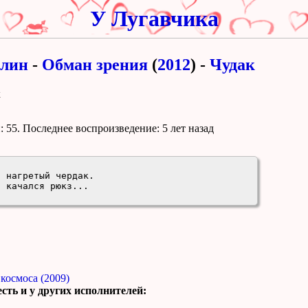
У Лугавчика
лин
-
Обман зрения
(
2012
) -
Чудак
к
 55. Поcледнее воспроизведение:
5 лет назад
 нагретый чердак.

о качался рюкз...
космоса (2009)
сть и у других исполнителей: