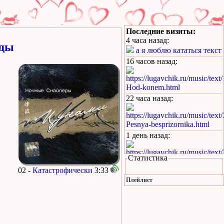
Последние визиты:
4 часа назад
:
оды
а я люблю кататься текст
16 часов назад
:
https://lugavchik.ru/music/text
Hod-konem.html
22 часа назад
:
https://lugavchik.ru/music/text
Pesnya-besprizornika.html
1 день назад
:
https://lugavchik.ru/music/text
Статистика
Pesnya-besprizornika.html
02 -
Катастрофически
3:33
1 день назад
:
Плейлист
https://lugavchik.ru/music/trac
Leto-(pesnya-dlya-Coya).html
1 день назад
: