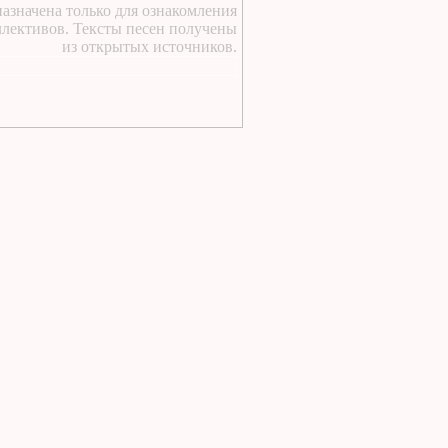
https://lugavchik.ru/music/text
азначена только для ознакомления
Haru---Mamburu.html
ллективов. Тексты песен получены
1 день назад
:
из открытых источников.
Текст песни Снежный
сад Группы колибри
1 день назад
:
https://lugavchik.ru/music/text
Gerasim-i-Mu-Mu.html
1 день назад
:
https://lugavchik.ru/music/text
Hod-konem.html
1 день назад
:
https://lugavchik.ru/music/text
Nochnoy-larek-%28Aleksey-
Kortnev%29.html