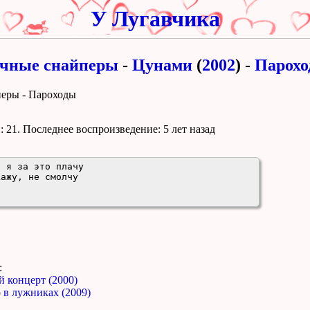
У Лугавчика
чные снайперы
-
Цунами
(
2002
) -
Парох
перы - Пароходы
 21. Поcледнее воспроизведение:
5 лет назад
 я за это плачу

ажу, не смолчу

:
й концерт (2000)
 в лужниках (2009)