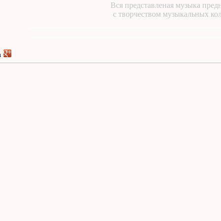
Вся представленая музыка предн
с творчеством музыкальных ко