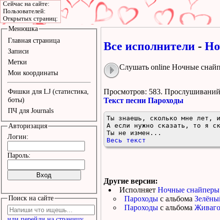
Сейчас на сайте:
Пользователей:
Открытых страниц:
Менюшка
Главная страница
Все исполнители
-
Но
Записи
Метки
Слушать online Ночные снай
Мои координаты
Просмотров: 583.
Прослушиваний:
Фишки для LJ (статистика,
боты)
Текст песни Пароходы
ПЧ для Journals
Ты знаешь, сколько мне лет, и
А если нужно сказать, то я ск
Авторизация
Ты не измен...
Логин:
Весь текст
Пароль:
Другие версии:
Исполняет
Ночные снайперы
Поиск на сайте
Пароходы
с альбома
Зелёны
Пароходы
с альбома
Живаго
или перейди на страницу