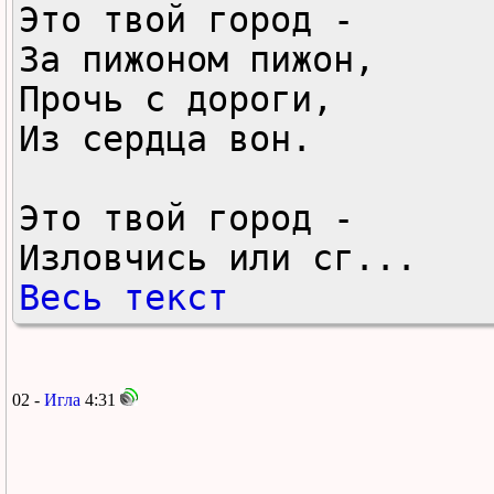
Это твой город -

За пижоном пижон,

Прочь с дороги,

Из сердца вон.

Это твой город -

Изловчись или сг...
Весь текст
02 -
Игла
4:31