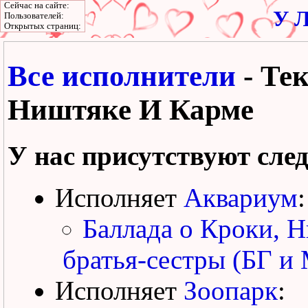
Сейчас на сайте:
У Л
Пользователей:
Открытых страниц:
Все исполнители
- Те
Ништяке И Карме
У нас присутствуют сле
Исполняет
Аквариум
:
Баллада о Кроки, 
братья-сестры (БГ и 
Исполняет
Зоопарк
: