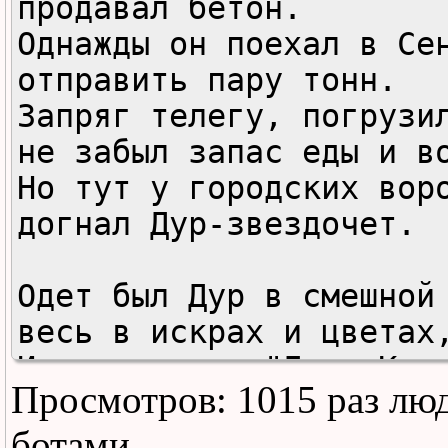
продавал бетон.

Однажды он поехал в Сен
отправить пару тонн.

Запряг телегу, погрузил
не забыл запас еды и во
Но тут у городских воро
догнал Дур-звездочет.

Одет был Дур в смешной 
весь в искрах и цветах,
И он сказал: "Друг Крок
Просмотров: 1015 раз лю
допустил большой промах
Ведь ты же знаешь Марс-
ботами.