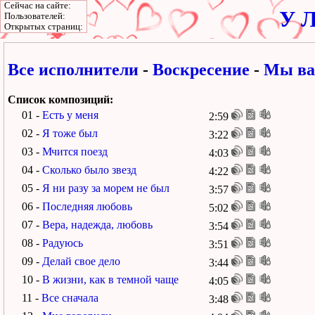
Сейчас на сайте:
У Л
Пользователей:
Открытых страниц:
Все исполнители
-
Воскресение
-
Мы ва
Список композиций:
01 -
Есть у меня
2:59
02 -
Я тоже был
3:22
03 -
Мчится поезд
4:03
04 -
Сколько было звезд
4:22
05 -
Я ни разу за морем не был
3:57
06 -
Последняя любовь
5:02
07 -
Вера, надежда, любовь
3:54
08 -
Радуюсь
3:51
09 -
Делай свое дело
3:44
10 -
В жизни, как в темной чаще
4:05
11 -
Все сначала
3:48