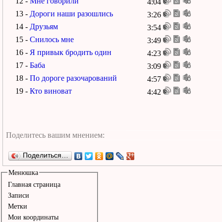
12 -
Мне говорили
4:04
13 -
Дороги наши разошлись
3:26
14 -
Друзьям
3:54
15 -
Снилось мне
3:49
16 -
Я привык бродить один
4:23
17 -
Баба
3:09
18 -
По дороге разочарований
4:57
19 -
Кто виноват
4:42
Поделиться…
Менюшка
Главная страница
Записи
Метки
Мои координаты