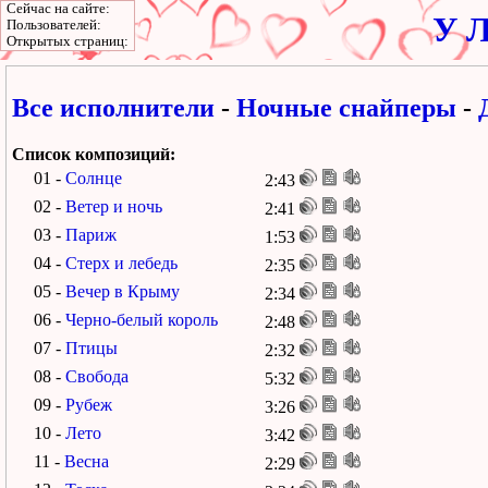
Сейчас на сайте:
У Л
Пользователей:
Открытых страниц:
Все исполнители
-
Ночные снайперы
-
Список композиций:
01 -
Солнце
2:43
02 -
Ветер и ночь
2:41
03 -
Париж
1:53
04 -
Стерх и лебедь
2:35
05 -
Вечер в Крыму
2:34
06 -
Черно-белый король
2:48
07 -
Птицы
2:32
08 -
Свобода
5:32
09 -
Рубеж
3:26
10 -
Лето
3:42
11 -
Весна
2:29