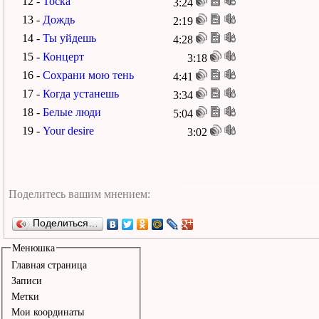
12 -
Тоска
3:24
13 -
Дождь
2:19
14 -
Ты уйдешь
4:28
15 -
Концерт
3:18
16 -
Сохрани мою тень
4:41
17 -
Когда устанешь
3:34
18 -
Белые люди
5:04
19 -
Your desire
3:02
Поделиться…
Менюшка
Главная страница
Записи
Метки
Мои координаты