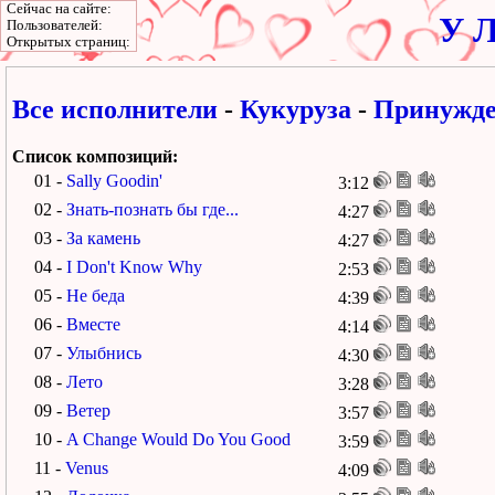
Сейчас на сайте:
У Л
Пользователей:
Открытых страниц:
Все исполнители
-
Кукуруза
-
Принужден
Список композиций:
01 -
Sally Goodin'
3:12
02 -
Знать-познать бы где...
4:27
03 -
За камень
4:27
04 -
I Don't Know Why
2:53
05 -
Не беда
4:39
06 -
Вместе
4:14
07 -
Улыбнись
4:30
08 -
Лето
3:28
09 -
Ветер
3:57
10 -
A Change Would Do You Good
3:59
11 -
Venus
4:09