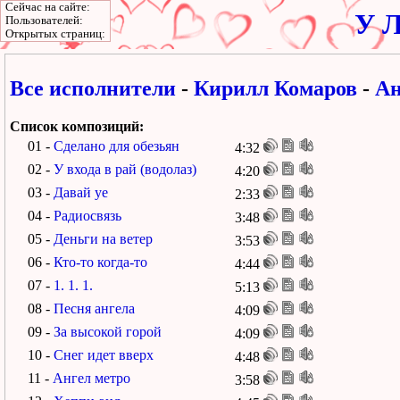
Сейчас на сайте:
У Л
Пользователей:
Открытых страниц:
Все исполнители
-
Кирилл Комаров
-
Ан
Список композиций:
01 -
Сделано для обезьян
4:32
02 -
У входа в рай (водолаз)
4:20
03 -
Давай уе
2:33
04 -
Радиосвязь
3:48
05 -
Деньги на ветер
3:53
06 -
Кто-то когда-то
4:44
07 -
1. 1. 1.
5:13
08 -
Песня ангела
4:09
09 -
За высокой горой
4:09
10 -
Снег идет вверх
4:48
11 -
Ангел метро
3:58