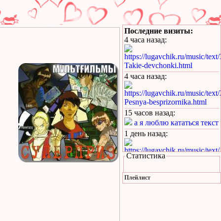
Последние визиты:
4 часа назад
:
https://lugavchik.ru/music/text
Takie-devchonki.html
4 часа назад
:
https://lugavchik.ru/music/text
Pesnya-besprizornika.html
15 часов назад
:
а я люблю кататься текст
1 день назад
:
https://lugavchik.ru/music/text
Статистика
Hod-konem.html
1 день назад
:
Плейлист
https://lugavchik.ru/music/text
Pesnya-besprizornika.html
1 день назад
: