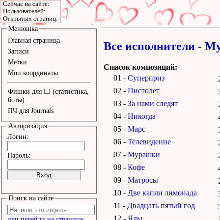
Сейчас на сайте:
Пользователей:
Открытых страниц:
Менюшка
Главная страница
Все исполнители
-
Му
Записи
Метки
Список композиций:
Мои координаты
01 -
Суперприз
02 -
Пистолет
Фишки для LJ (статистика,
боты)
03 -
За нами следят
ПЧ для Journals
04 -
Никогда
Авторизация
05 -
Марс
Логин:
06 -
Телевидение
07 -
Мурашки
Пароль:
08 -
Кофе
09 -
Матросы
10 -
Две капли лимонада
Поиск на сайте
11 -
Двадцать пятый год
12 -
Яды
или перейди на страницу