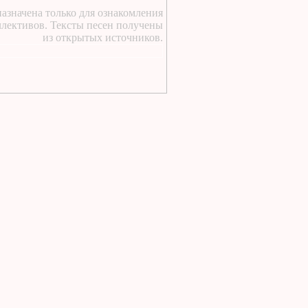
https://lugavchik.ru/music/text
азначена только для ознакомления
Pesnya-besprizornika.html
ллективов. Тексты песен получены
1 день назад
:
из открытых источников.
https://lugavchik.ru/music/trac
Leto-(pesnya-dlya-Coya).html
2 дня назад
:
https://lugavchik.ru/music/text
Haru---Mamburu.html
2 дня назад
:
Текст песни Снежный
сад Группы колибри
2 дня назад
:
https://lugavchik.ru/music/text
Gerasim-i-Mu-Mu.html