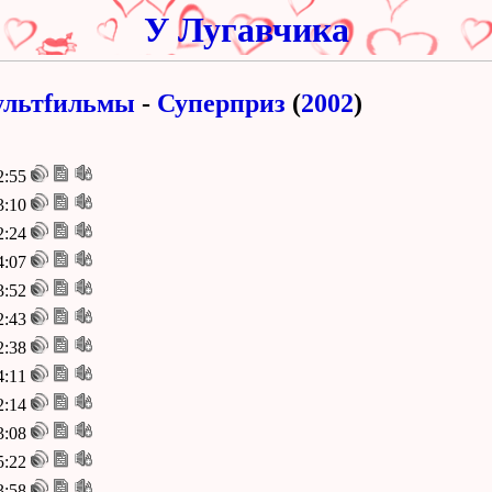
У Лугавчика
льтfильмы
-
Суперприз
(
2002
)
2:55
3:10
2:24
4:07
3:52
2:43
2:38
4:11
2:14
3:08
5:22
3:58