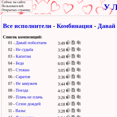
Сейчас на сайте:
У Л
Пользователей:
Открытых страниц:
Все исполнители
-
Комбинация
-
Давай
Список композиций:
01 -
Давай поболтаем
3:49
02 -
Не судьба
3:58
03 -
Капитан
3:48
04 -
Беда
6:01
05 -
Стежки
3:05
06 -
Саратов
3:36
07 -
Не замужем
3:44
08 -
Поезда
4:12
09 -
Плачь не плачь
3:26
10 -
Сезон дождей
4:18
11 -
Вальс
3:28