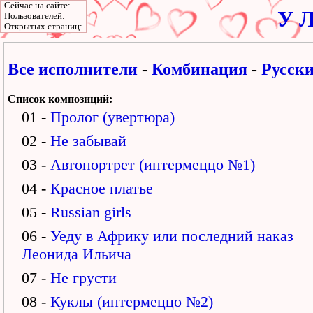
Сейчас на сайте:
У Л
Пользователей:
Открытых страниц:
Все исполнители
-
Комбинация
-
Русски
Список композиций:
01 -
Пролог (увертюра)
02 -
Не забывай
03 -
Автопортрет (интермеццо №1)
04 -
Красное платье
05 -
Russian girls
06 -
Уеду в Африку или последний наказ
Леонида Ильича
07 -
Не грусти
08 -
Куклы (интермеццо №2)