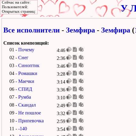
Сейчас на сайте:
У Л
Пользователей:
Открытых страниц:
Все исполнители
-
Земфира
-
Земфира
(
Список композиций:
01 -
Почему
4:46
02 -
Снег
2:36
03 -
Синоптик
3:46
04 -
Ромашки
3:28
05 -
Маечки
3:14
06 -
СПИД
3:36
07 -
Румба
3:10
08 -
Скандал
2:49
09 -
Не пошлое
3:32
10 -
Припевочка
2:59
11 -
-140
3:54