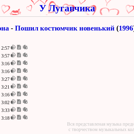
У Лугавчика
на
-
Пошил костюмчик новенький
(
1996
2:57
3:57
3:16
3:16
3:27
3:21
3:16
3:02
3:33
3:18
Вся представленая музыка предн
с творчеством музыкальных ко