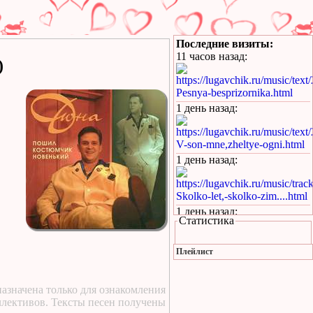
Последние визиты:
11 часов назад
:
)
https://lugavchik.ru/music/text
Pesnya-besprizornika.html
1 день назад
:
https://lugavchik.ru/music/text
V-son-mne,zheltye-ogni.html
1 день назад
:
https://lugavchik.ru/music/trac
Skolko-let,-skolko-zim....html
1 день назад
:
Статистика
https://lugavchik.ru/music/text
Kopilka.html
Плейлист
1 день назад
:
https://lugavchik.ru/music/text
азначена только для ознакомления
Kukaracha.html
ллективов. Тексты песен получены