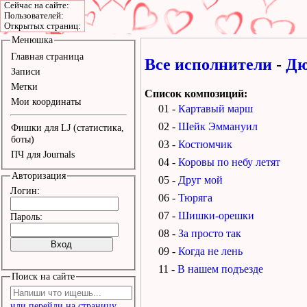
Сейчас на сайте:
Пользователей:
Открытых страниц:
Менюшка
Главная страница
Все исполнители
-
Дю
Записи
Метки
Список композиций:
Мои координаты
01 -
Картавый марш
02 -
Шейк Эммануил
Фишки для LJ (статистика,
боты)
03 -
Костюмчик
ПЧ для Journals
04 -
Коровы по небу летят
Авторизация
05 -
Друг мой
Логин:
06 -
Тюряга
07 -
Шишки-орешки
Пароль:
08 -
За просто так
09 -
Когда не лень
11 -
В нашем подъезде
Поиск на сайте
или перейди на страницу