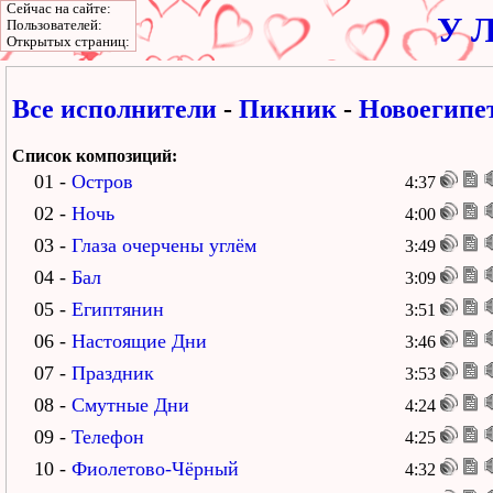
Сейчас на сайте:
У Л
Пользователей:
Открытых страниц:
Все исполнители
-
Пикник
-
Новоегипе
Список композиций:
01 -
Остров
4:37
02 -
Ночь
4:00
03 -
Глаза очерчены углём
3:49
04 -
Бал
3:09
05 -
Египтянин
3:51
06 -
Настоящие Дни
3:46
07 -
Праздник
3:53
08 -
Смутные Дни
4:24
09 -
Телефон
4:25
10 -
Фиолетово-Чёрный
4:32