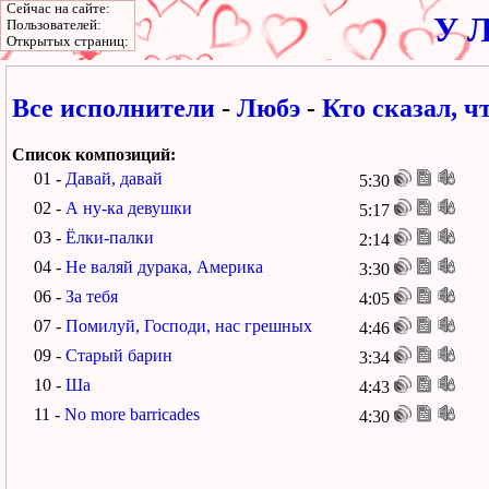
Сейчас на сайте:
У Л
Пользователей:
Открытых страниц:
Все исполнители
-
Любэ
-
Кто сказал, ч
Список композиций:
01 -
Давай, давай
5:30
02 -
А ну-ка девушки
5:17
03 -
Ёлки-палки
2:14
04 -
Не валяй дурака, Америка
3:30
06 -
За тебя
4:05
07 -
Помилуй, Господи, нас грешных
4:46
09 -
Старый барин
3:34
10 -
Ша
4:43
11 -
No more barricades
4:30