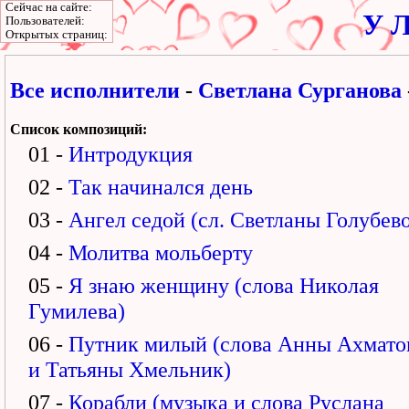
Сейчас на сайте:
У Л
Пользователей:
Открытых страниц:
Все исполнители
-
Светлана Сурганова
Список композиций:
01 -
Интродукция
02 -
Так начинался день
03 -
Ангел седой (сл. Светланы Голубев
04 -
Молитва мольберту
05 -
Я знаю женщину (слова Николая
Гумилева)
06 -
Путник милый (слова Анны Ахмато
и Татьяны Хмельник)
07 -
Корабли (музыка и слова Руслана