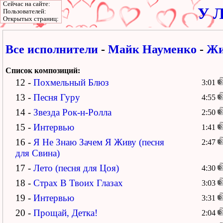
Сейчас на сайте:
У Л
Пользователей:
Открытых страниц:
Все исполнители
-
Майк Науменко
-
Жи
Список композиций:
12 -
Похмельный Блюз
3:01
13 -
Песня Гуру
4:55
14 -
Звезда Рок-н-Ролла
2:50
15 -
Интервью
1:41
16 -
Я Не Знаю Зачем Я Живу (песня
2:47
для Свина)
17 -
Лето (песня для Цоя)
4:30
18 -
Страх В Твоих Глазах
3:03
19 -
Интервью
3:31
20 -
Прощай, Детка!
2:04