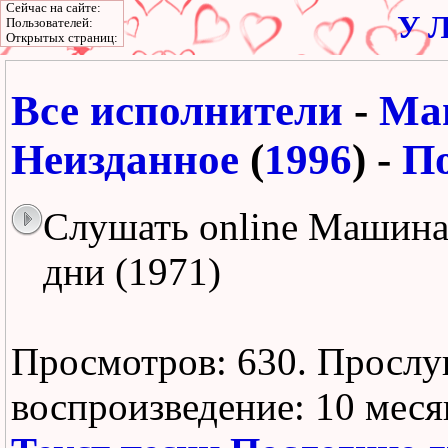
Сейчас на сайте:
У Л
Пользователей:
Открытых страниц:
Все исполнители
-
Ма
Неизданное
(
1996
) -
По
Слушать online Машина
дни (1971)
Просмотров: 630.
Прослу
воспроизведение:
10 меся