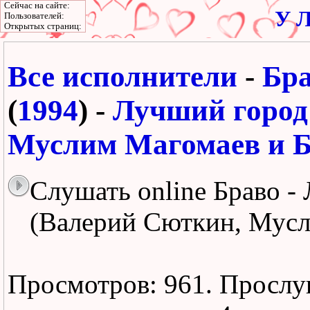
Сейчас на сайте:
У Л
Пользователей:
Открытых страниц:
Все исполнители
-
Бр
(
1994
) -
Лучший город
Муслим Магомаев и Б
Слушать online Браво -
(Валерий Сюткин, Мусл
Просмотров: 961.
Прослу