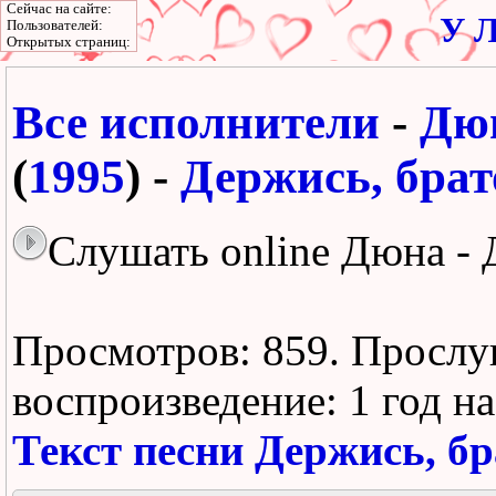
Сейчас на сайте:
У Л
Пользователей:
Открытых страниц:
Все исполнители
-
Дю
(
1995
) -
Держись, брат
Слушать online Дюна - 
Просмотров: 859.
Прослу
воспроизведение:
1 год н
Текст песни Держись, б