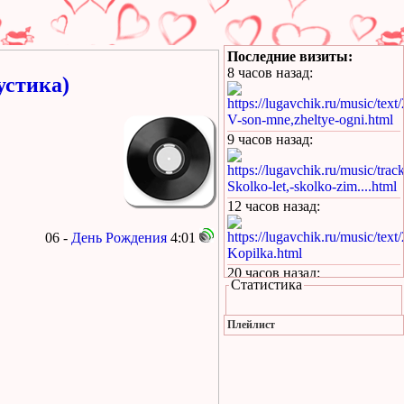
Последние визиты:
8 часов назад
:
устика)
https://lugavchik.ru/music/text
V-son-mne,zheltye-ogni.html
9 часов назад
:
https://lugavchik.ru/music/trac
Skolko-let,-skolko-zim....html
12 часов назад
:
https://lugavchik.ru/music/text
06 -
День Рождения
4:01
Kopilka.html
20 часов назад
:
Статистика
https://lugavchik.ru/music/text
Kukaracha.html
Плейлист
22 часа назад
:
https://lugavchik.ru/music/text
Bez-boyu.html