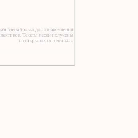
23 часа назад
:
https://lugavchik.ru/music/text
Vdvoem-s-toboy.html
23 часа назад
:
азначена только для ознакомления
https://lugavchik.ru/music/trac
ллективов. Тексты песен получены
Buhogo-angela.html
из открытых источников.
1 день назад
:
у курского вокзала стою
я молодой текст песни
1 день назад
:
https://lugavchik.ru/music/text
Takie-devchonki.html
1 день назад
:
https://lugavchik.ru/music/text
Pesnya-besprizornika.html