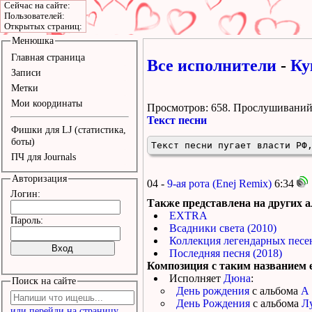
Сейчас на сайте:
Пользователей:
Открытых страниц:
Менюшка
Главная страница
Все исполнители
-
Ку
Записи
Метки
Мои координаты
Просмотров: 658.
Прослушиваний:
Текст песни
Фишки для LJ (статистика,
боты)
Текст песни пугает власти РФ
ПЧ для Journals
Авторизация
04 -
9-ая рота (Enej Remix)
6:34
Логин:
Также представлена на других а
EXTRA
Пароль:
Всадники света (2010)
Коллекция легендарных песен
Последняя песня (2018)
Композиция с таким названием е
Исполняет
Дюна
:
Поиск на сайте
День рождения
с альбома
А 
День Рождения
с альбома
Л
или перейди на страницу