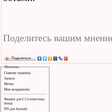
Апрель Апрель 

Я прячу лицо от лицо от
груди 

Что делать теперь подск
знаю 

В тебя я влюблен Апрел
Поделиться…
Менюшка
Главная страница
Записи
Метки
Мои координаты
Фишки для LJ (статистика,
боты)
ПЧ для Journals