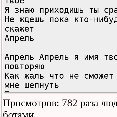
твоё 

Я знаю приходишь ты сра
Не ждешь пока кто-нибуд
скажет 

Апрель 

Апрель Апрель я имя тво
повторяю 

Как жаль что не сможет 
мне шепнуть 

Подставив ветру лицо 

Просмотров: 782 раза лю
Апрель Апрель 

ботами.