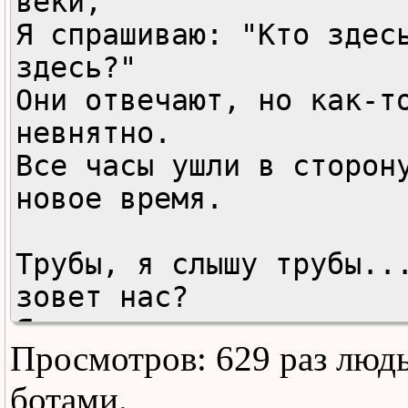
веки,

Я спрашиваю: "Кто здесь
здесь?"

Они отвечают, но как-то
невнятно.

Все часы ушли в сторону
новое время.

Трубы, я слышу трубы...
зовет нас?

Я въехал в дом, но в не
Просмотров: 629 раз люд
нет места.

Я говорю нет, но это ус
ботами.