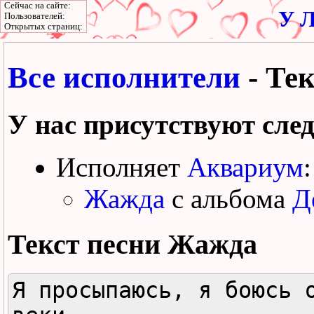
Сейчас на сайте:
У Л
Пользователей:
Открытых страниц:
Все исполнители
- Те
У нас присутствуют сле
Исполняет
Аквариум
:
Жажда
с альбома
Д
Текст песни
Жажда
Я просыпаюсь, я боюсь о