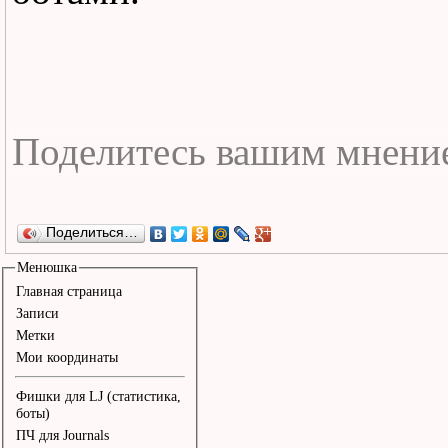
рефлекс,

Наверное, слишком поздн
слишком поздно...

Ты можешь спросить себя
"Где мой новый красивый
Ты можешь цитировать Бр
Поделиться…
Ино с Дэвидом Бирном,

Менюшка
Главная страница
Но в любой коммунальной
Записи
Метки
квартире

Мои координаты
Есть свой собственный ц
Фишки для LJ (статистика,
Шаги в сапогах в абсолю
боты)
ПЧ для Journals