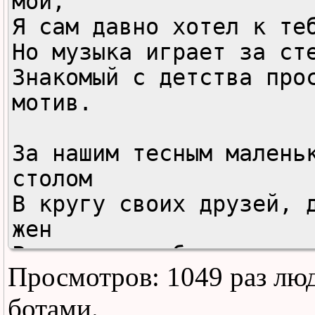
мой,

Я сам давно хотел к теб
Но музыка играет за сте
Знакомый с детства прос
мотив.

За нашим тесным маленьк
столом

В кругу своих друзей, д
жен

Решим, чего быть в жизн
Просмотров: 1049 раз лю
должно,

Но праздник не отложим 
ботами.