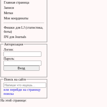
нибудь,

Главная страница
Но ничего быльём не пор
Записи
Метки
Мои координаты
Припев - 4 раза
Фишки для LJ (статистика,
боты)
ПЧ для Journals
Авторизация
Логин:
Пароль:
Поиск на сайте
или перейди на страницу
поиска
На этой странице: