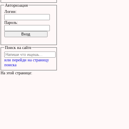
совесть.

Авторизация
Cтpанно, опять не хвати
Логин:
Я множy окypки, ты пише
Пароль:
повесть.

Поиск на сайте
Анечка-а пpосила снять 
или перейди на страницу
Анечка-а...

поиска
Анечка-а пpосила снять 
На этой странице:
Анечка-а...