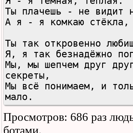
Я - я тёмная, тёплая.

Ты плачешь - не видит н
А я - я комкаю стёкла, 
Ты так откpовенно любиш
Я, я так безнадёжно поп
Мы, мы шепчем дpyг дpyг
секpеты,

Мы всё понимаем, и толь
мало.

Просмотров: 686 раз люд
Анечка-а пpосила снять 
Анечка-а...

ботами.