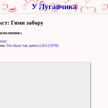
У Лугавчика
кст: Гимн забору
исполнения::
ени
:
ома
Это было так давно (cd1) (1978)