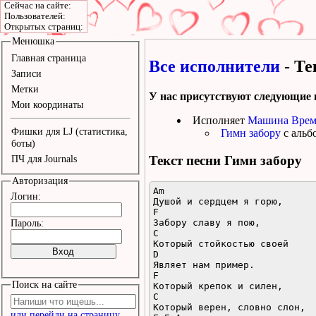
Сейчас на сайте:
Пользователей:
Открытых страниц:
Менюшка
Главная страница
Все исполнители
- Те
Записи
Метки
У нас присутствуют следующие 
Мои координаты
Исполняет
Машина Врем
Фишки для LJ (статистика,
Гимн забору
с альб
боты)
Текст песни
Гимн забору
ПЧ для Journals
Авторизация
Am

Логин:
Душой и сердцем я горю,

F

Забору славу я пою,

Пароль:
C

Который стойкостью своей

D

Являет нам пример.

F

Поиск на сайте
Который крепок и силен,

C

Который верен, словно слон,

или перейди на страницу