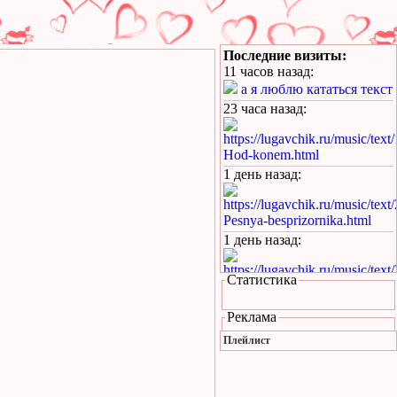
Последние визиты:
11 часов назад
:
а я люблю кататься текст
23 часа назад
:
https://lugavchik.ru/music/text
Hod-konem.html
1 день назад
:
https://lugavchik.ru/music/text
Pesnya-besprizornika.html
1 день назад
:
https://lugavchik.ru/music/text
Статистика
Pesnya-besprizornika.html
1 день назад
:
Реклама
https://lugavchik.ru/music/trac
Плейлист
Leto-(pesnya-dlya-Coya).html
1 день назад
: