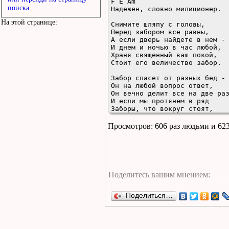
F E Am

поиска
Надежен, словно милиционер.

На этой странице:
Снимите шляпу с головы,

Перед забором все равны,

А если дверь найдете в нем - 
И днем и ночью в час любой,

Храня священный ваш покой,

Стоит его величество забор.

Забор спасет от разных бед -

Он на любой вопрос ответ,

Он вечно делит все на две раз
И если мы протянем в ряд

Заборы, что вокруг стоят,

Они легко достанут до луны.

Просмотров: 606 раз людьми и 62
Забор всегда непобедим,

Сердца трепещут перед ним,

Он наша слава и позор векам н
И если хочешь на земле

Оставить память о себе,

Тогда построй еще один забор
Поделиться…