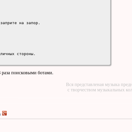
заприте на запор.

личных стороны.

3 раза поисковыми ботами.
Вся представленая музыка предн
аперекор.

с творчеством музыкальных ко
.