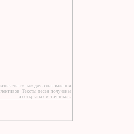
https://lugavchik.ru/music/text
Haru---Mamburu.html
2 дня назад
:
Текст песни Снежный
сад Группы колибри
2 дня назад
:
https://lugavchik.ru/music/text
Gerasim-i-Mu-Mu.html
2 дня назад
:
https://lugavchik.ru/music/text
Hod-konem.html
2 дня назад
:
https://lugavchik.ru/music/text
азначена только для ознакомления
Nochnoy-larek-%28Aleksey-
ллективов. Тексты песен получены
Kortnev%29.html
из открытых источников.