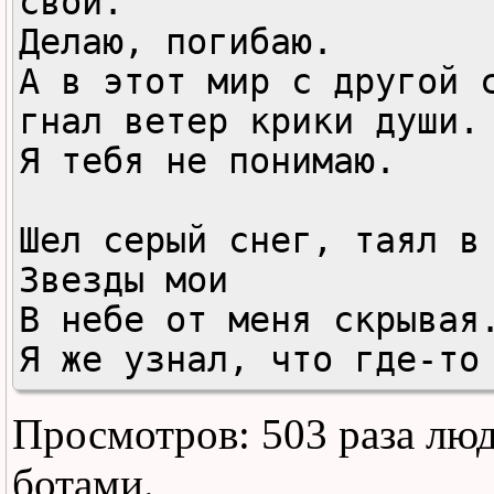
свои.

Делаю, погибаю.

А в этот мир с другой с
гнал ветер крики души.

Я тебя не понимаю.

Шел серый снег, таял в 
Звезды мои

В небе от меня скрывая.
Я же узнал, что где-то 
меня

Просмотров: 503 раза лю
Есть даль, даль, даль…

ботами.