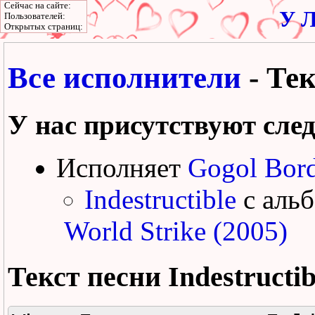
Сейчас на сайте:
У Л
Пользователей:
Открытых страниц:
Все исполнители
- Тек
У нас присутствуют сле
Исполняет
Gogol Bord
Indestructible
с аль
World Strike (2005)
Текст песни
Indestructib