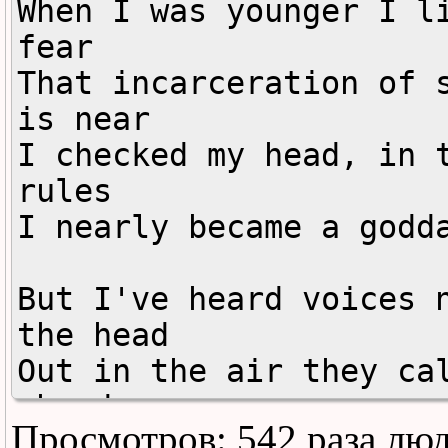
When I was younger I li
fear

That incarceration of s
is near

I checked my head, in t
rules

I nearly became a godda
But I've heard voices n
the head

Out in the air they cal
ahead

Просмотров: 542 раза лю
Through ripped out spea