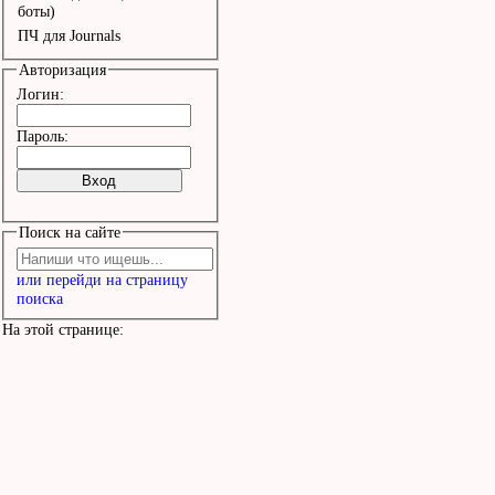
Ведь простой наладчик т
боты)
ПЧ для Journals
станков

Авторизация
Логин:
Город Иванов — рай Дон 
Пароль:
Мы этот акдам, выпьем з
Я вас молю!

Поиск на сайте
Город Иванов — рай Дон 
или перейди на страницу
РусскиЕ Я, женщины Е

поиска
Я вас люблю!

На этой странице:
Я вас люблю!

Город Иванов — рай Дон 
Мы этот акдам, выпьем з