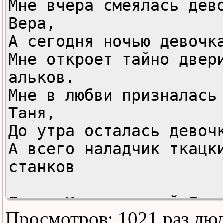
Мне вчера смеялась дево
Вера,

А сегодня ночью девочка
Мне откроет тайно двери
альков.

Мне в любви призналась 
Таня,

До утра осталась девочк
А всего наладчик ткацки
станков

Город Иванов — рай Дон 
Просмотров: 1021 раз лю
Мы этот акдам, выпьем з