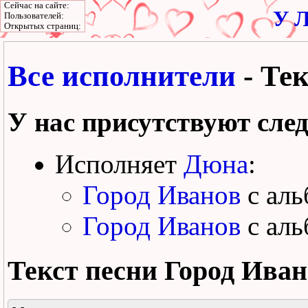
Сейчас на сайте:
У Л
Пользователей:
Открытых страниц:
Все исполнители
- Тек
У нас присутствуют сле
Исполняет
Дюна
:
Город Иванов
с ал
Город Иванов
с ал
Текст песни
Город Иван